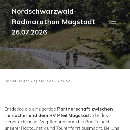
Nordschwarzwald-
Radmarathon Magstadt
26.07.2026
-
-
Daniel Geiger
15 Mai 2024
12:00
Entdecke die einzigartige
Partnerschaft zwischen
Teinacher und dem RV Pfeil Magstadt
, die das
Herzstück, unser Verpflegungspunkt in Bad Teinach
unserer Radtouristik und Tourenfahrt ausmacht. Bei uns