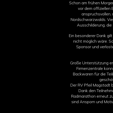
Schon am frühen Morgen 
vor dem offizielle
anspruchsvollen, 
Nordschwarzwalds. Viel
Ausschilderung, die
Ein besonderer Dank gil
nicht möglich wäre. S
Sponsor und verlos
Große Unterstützung er
Firmenzentrale konnt
Backwaren für die Te
geschät
Der RV Pfeil Magstadt b
Dank den Teilnehme
Radmarathon erneut zu
sind Ansporn und Motiva