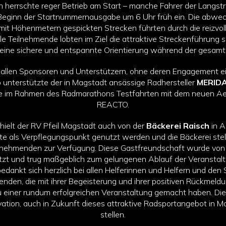
herrschte reger Betrieb am Start – manche Fahrer der Langstr
n Beginn der Startnummernausgabe um 6 Uhr früh ein. Die abwe
mit Höhenmetern gespickten Strecken führten durch die reizvo
e Teilnehmende lobten im Ziel die attraktive Streckenführung 
 eine sichere und entspannte Orientierung während der gesamt
t allen Sponsoren und Unterstützern, ohne deren Engagement e
o unterstützte der in Magstadt ansässige Radhersteller
MERID
te im Rahmen des Radmarathons Testfahrten mit dem neuen 
REACTO.
hielt der RV Pfeil Magstadt auch von der
Bäckerei Raisch
in A
e als Verpflegungspunkt genutzt werden und die Bäckerei stell
ilnehmenden zur Verfügung. Diese Gastfreundschaft wurde von 
zt und trug maßgeblich zum gelungenen Ablauf der Veranstalt
edankt sich herzlich bei allen Helferinnen und Helfern und den 
nden, die mit ihrer Begeisterung und ihrer positiven Rückmeldu
 einer rundum erfolgreichen Veranstaltung gemacht haben. Die
tion, auch in Zukunft dieses attraktive Radsportangebot in M
stellen.