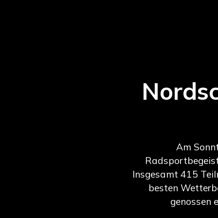
Nords
Am Sonnta
Radsportbegeis
Insgesamt 415 Teil
besten Wetterb
genossen 