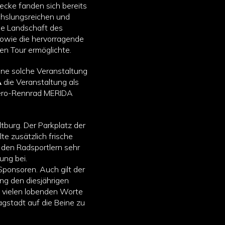
ecke fanden sich bereits
chslungsreichen und
lle Landschaft des
sowie die hervorragende
en Tour ermöglichte.
ine solche Veranstaltung
A
die Veranstaltung als
Aero-Rennrad MERIDA
ltburg. Der Parkplatz der
te zusätzlich frische
den Radsportlern sehr
ung bei.
Sponsoren. Auch gilt der
ng den diesjährigen
 vielen lobenden Worte
agstadt auf die Beine zu